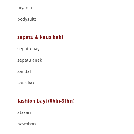
Banana Boat
piyama
Banz
bodysuits
Barbie
Beaba
sepatu & kaus kaki
Beauty Barn
sepatu bayi
Bio Oil
sepatu anak
Biolane
sandal
Bite Fighters
kaus kaki
Bizzi Growin
fashion bayi (0bln-3thn)
Blackmores
atasan
Blooming Marvellous
bawahan
Bonnels