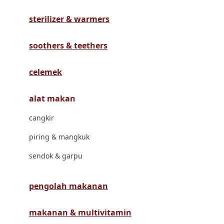
Havaianas
sterilizer & warmers
Hegen
Hot Wheels
soothers & teethers
Hybrid
celemek
I
alat makan
Inlacta DHA
cangkir
Interlac
piring & mangkuk
Ivenet
sendok & garpu
J
Jack N Jill
pengolah makanan
Joie
makanan & multivitamin
Joolz