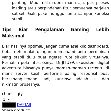
penting. Mau milih room mana aja, pas proses
loading atau perpindahan fitur, semuanya berjalan
Veja
sat-set. Gak pake nunggu lama sampai koneksi
Vitaflow
stabil.
Vtech
Tips Biar Pengalaman Gaming Lebih
Maksimal
W
Biar hasilnya optimal, jangan cuma asal klik dashboard.
Waterland
Coba deh mulai dengan memahami peta permainan
yang stabil dulu buat ngetes rute sirkuit virtualnya.
Wellness
Perhatiin pola interaksinya. Di JITU99, ekosistem digital
adventure biasanya punya momen-momen tertentu di
X
mana server kasih performa paling responsif buat
bersenang-senang. Jadi, kuncinya adalah jeli dan
Xootz
nikmatin prosesnya.
Y
choose qty
Yamatoya
DAFTAR
LOGIN
Share product: