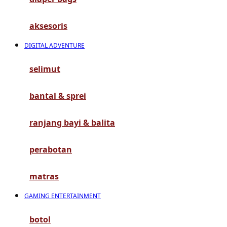
G
aksesoris
Gb
DIGITAL ADVENTURE
Geko
Graco
selimut
Gund
bantal & sprei
H
ranjang bayi & balita
Habbie
perabotan
Haenim
Happy Horse
matras
Happy Tummy
GAMING ENTERTAINMENT
Hauck
botol