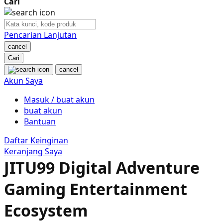
Cari
Nuby
Nuna
Pencarian Lanjutan
cancel
O
Cari
cancel
Oh Ma Grain
Akun Saya
Okiedog
Masuk / buat akun
buat akun
P
Bantuan
Peachy
Daftar Keinginan
Keranjang Saya
Phil & Ted's
JITU99 Digital Adventure
Philips Avent
Gaming Entertainment
Pigeon
Ecosystem
Playgro