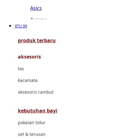
Asics
Aveeno
JITU 99
Awan
produk terbaru
Azetabio
aksesoris
B
tas
Baabaasheepz
kacamata
Babiators
aksesoris rambut
Baby Dove
Baby Jogger
kebutuhan bayi
Baby Rovega
pakaian tidur
Babybee
set & terusan