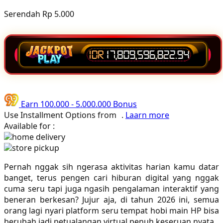
Poled Global
Serendah
Rp 5.000
Ponycycle
Puma
Pureats
Q
Earn
100.000
-
5.000.000
Bonus
QV Baby
Use Installment Options from
.
Laarn more
Available for :
R
home delivery
store pickup
Real Shades
Pernah nggak sih ngerasa aktivitas harian kamu datar
Red Castle
banget, terus pengen cari hiburan digital yang nggak
cuma seru tapi juga ngasih pengalaman interaktif yang
Ribbon Madness
beneran berkesan? Jujur aja, di tahun 2026 ini, semua
orang lagi nyari platform seru tempat hobi main HP bisa
S
berubah jadi petualangan virtual penuh keseruan nyata.