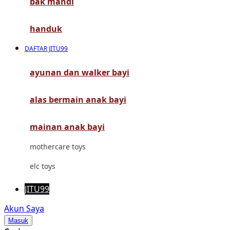
bak mandi
Mimi & Lula
Mini Monkey
handuk
Moby
DAFTAR JITU99
Momami
ayunan dan walker bayi
Mothercare
alas bermain anak bayi
Mustela
My Buddy Tag
mainan anak bayi
My K
mothercare toys
N
elc toys
Naif
JITU99
Nike
Akun Saya
Masuk
Nordic Natural